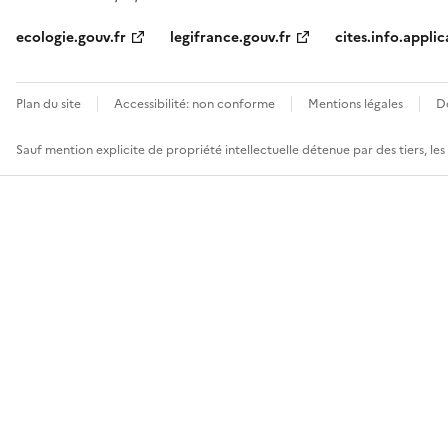
ecologie.gouv.fr
legifrance.gouv.fr
cites.info.applic
Plan du site
Accessibilité: non conforme
Mentions légales
D
Sauf mention explicite de propriété intellectuelle détenue par des tiers, le