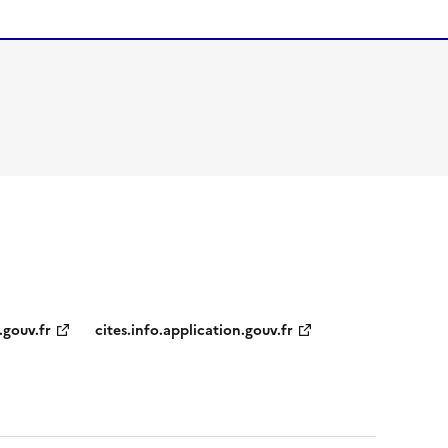
.gouv.fr
cites.info.application.gouv.fr