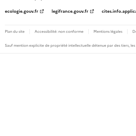
ecologie.gouv.fr
legifrance.gouv.fr
cites.info.applic
Plan du site
Accessibilité: non conforme
Mentions légales
D
Sauf mention explicite de propriété intellectuelle détenue par des tiers, le