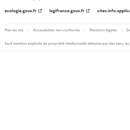
ecologie.gouv.fr
legifrance.gouv.fr
cites.info.applic
Plan du site
Accessibilité: non conforme
Mentions légales
D
Sauf mention explicite de propriété intellectuelle détenue par des tiers, le