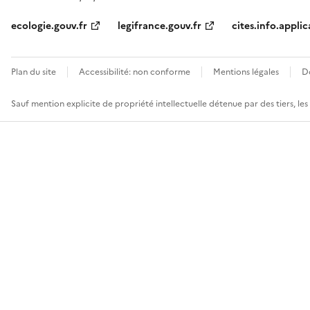
ecologie.gouv.fr
legifrance.gouv.fr
cites.info.applic
Plan du site
Accessibilité: non conforme
Mentions légales
D
Sauf mention explicite de propriété intellectuelle détenue par des tiers, le