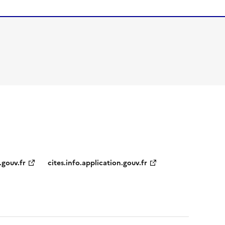
.gouv.fr
cites.info.application.gouv.fr