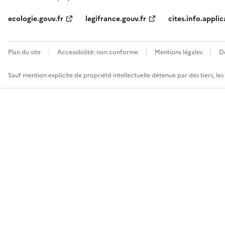
ecologie.gouv.fr
legifrance.gouv.fr
cites.info.applic
Plan du site
Accessibilité: non conforme
Mentions légales
D
Sauf mention explicite de propriété intellectuelle détenue par des tiers, le