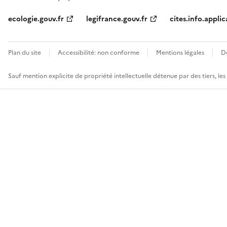
ecologie.gouv.fr
legifrance.gouv.fr
cites.info.applic
Plan du site
Accessibilité: non conforme
Mentions légales
D
Sauf mention explicite de propriété intellectuelle détenue par des tiers, le