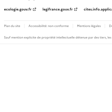
ecologie.gouv.fr
legifrance.gouv.fr
cites.info.applic
Plan du site
Accessibilité: non conforme
Mentions légales
D
Sauf mention explicite de propriété intellectuelle détenue par des tiers, le