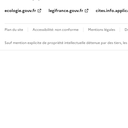
ecologie.gouv.fr
legifrance.gouv.fr
cites.info.applic
Plan du site
Accessibilité: non conforme
Mentions légales
D
Sauf mention explicite de propriété intellectuelle détenue par des tiers, le