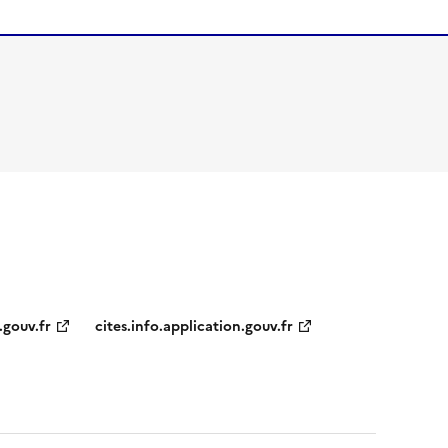
.gouv.fr
cites.info.application.gouv.fr