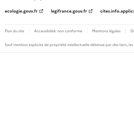
ecologie.gouv.fr
legifrance.gouv.fr
cites.info.applic
Plan du site
Accessibilité: non conforme
Mentions légales
D
Sauf mention explicite de propriété intellectuelle détenue par des tiers, le