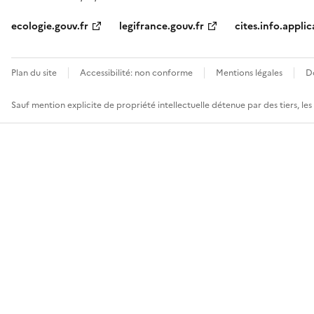
ecologie.gouv.fr
legifrance.gouv.fr
cites.info.applic
Plan du site
Accessibilité: non conforme
Mentions légales
D
Sauf mention explicite de propriété intellectuelle détenue par des tiers, le