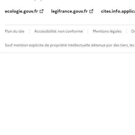
ecologie.gouv.fr
legifrance.gouv.fr
cites.info.applic
Plan du site
Accessibilité: non conforme
Mentions légales
D
Sauf mention explicite de propriété intellectuelle détenue par des tiers, le