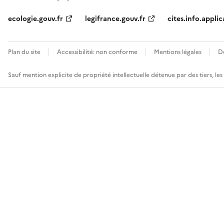
ecologie.gouv.fr
legifrance.gouv.fr
cites.info.applic
Plan du site
Accessibilité: non conforme
Mentions légales
D
Sauf mention explicite de propriété intellectuelle détenue par des tiers, le