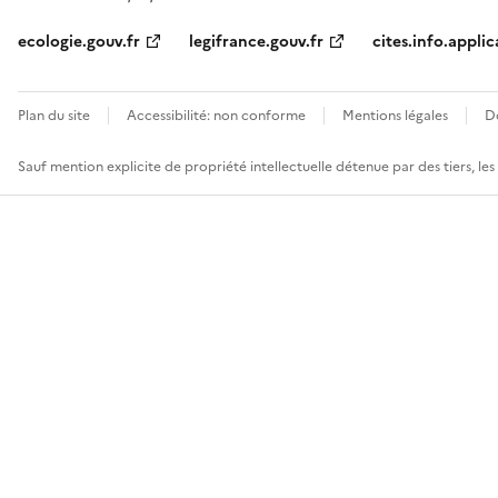
ecologie.gouv.fr
legifrance.gouv.fr
cites.info.applic
Plan du site
Accessibilité: non conforme
Mentions légales
D
Sauf mention explicite de propriété intellectuelle détenue par des tiers, le