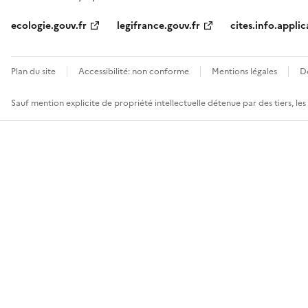
ecologie.gouv.fr
legifrance.gouv.fr
cites.info.applic
Plan du site
Accessibilité: non conforme
Mentions légales
D
Sauf mention explicite de propriété intellectuelle détenue par des tiers, le