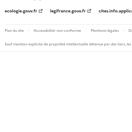
ecologie.gouv.fr
legifrance.gouv.fr
cites.info.applic
Plan du site
Accessibilité: non conforme
Mentions légales
D
Sauf mention explicite de propriété intellectuelle détenue par des tiers, le