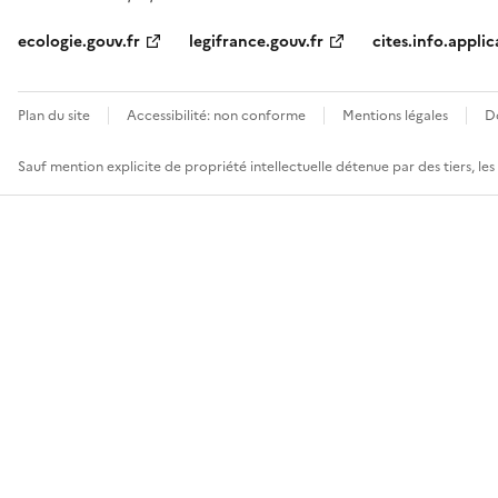
ecologie.gouv.fr
legifrance.gouv.fr
cites.info.applic
Plan du site
Accessibilité: non conforme
Mentions légales
D
Sauf mention explicite de propriété intellectuelle détenue par des tiers, le