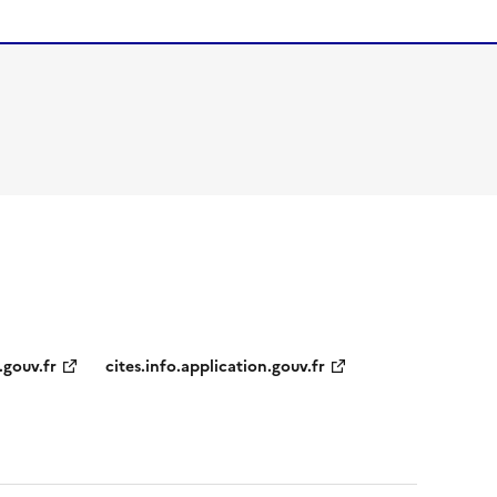
.gouv.fr
cites.info.application.gouv.fr