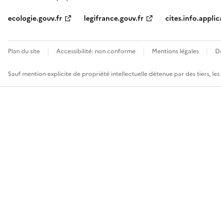
ecologie.gouv.fr
legifrance.gouv.fr
cites.info.applic
Plan du site
Accessibilité: non conforme
Mentions légales
D
Sauf mention explicite de propriété intellectuelle détenue par des tiers, le