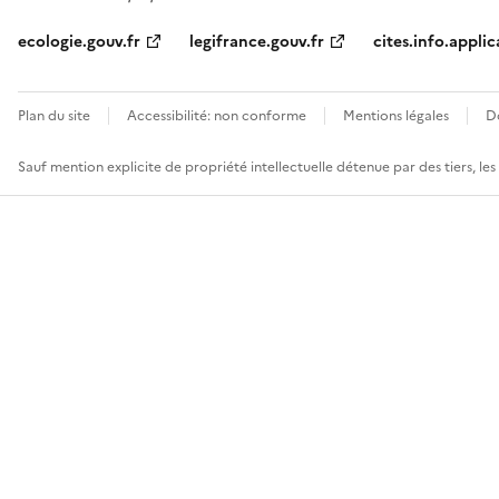
ecologie.gouv.fr
legifrance.gouv.fr
cites.info.applic
Plan du site
Accessibilité: non conforme
Mentions légales
D
Sauf mention explicite de propriété intellectuelle détenue par des tiers, le