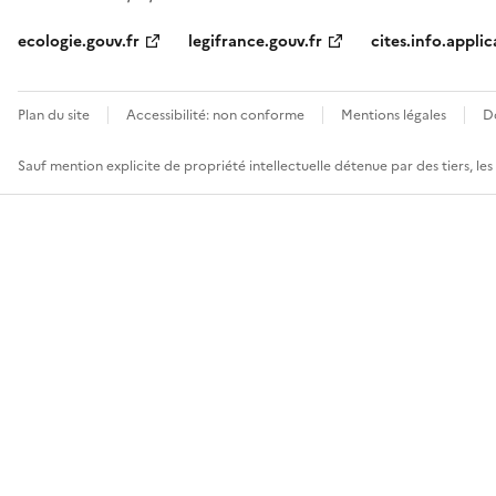
ecologie.gouv.fr
legifrance.gouv.fr
cites.info.applic
Plan du site
Accessibilité: non conforme
Mentions légales
D
Sauf mention explicite de propriété intellectuelle détenue par des tiers, le