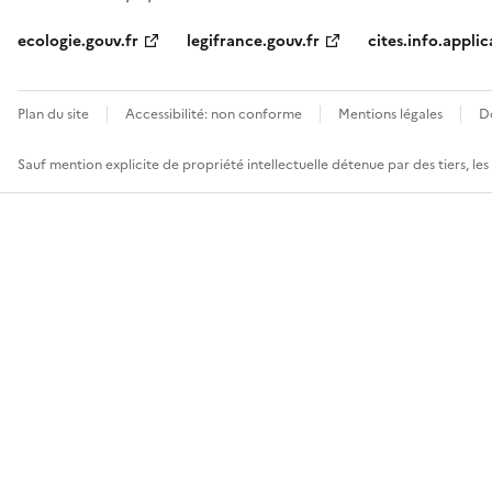
ecologie.gouv.fr
legifrance.gouv.fr
cites.info.applic
Plan du site
Accessibilité: non conforme
Mentions légales
D
Sauf mention explicite de propriété intellectuelle détenue par des tiers, le