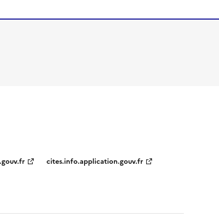
.gouv.fr
cites.info.application.gouv.fr