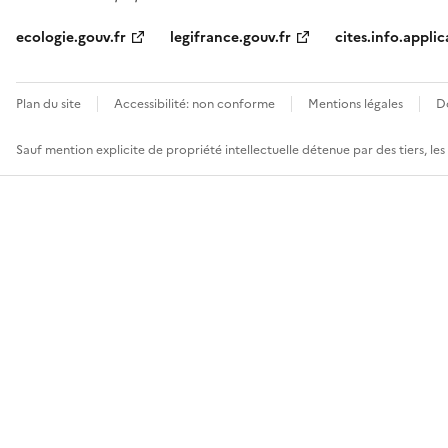
ecologie.gouv.fr
legifrance.gouv.fr
cites.info.applic
Plan du site
Accessibilité: non conforme
Mentions légales
D
Sauf mention explicite de propriété intellectuelle détenue par des tiers, le