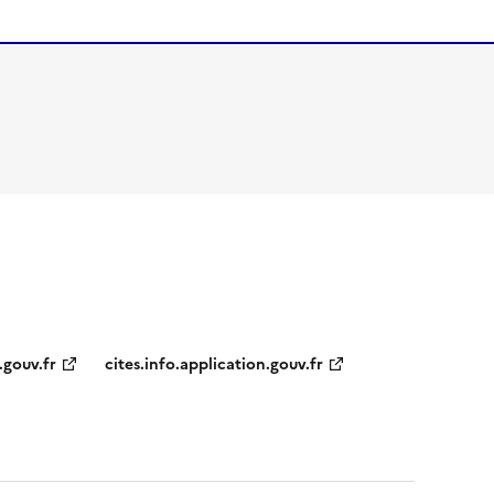
.gouv.fr
cites.info.application.gouv.fr