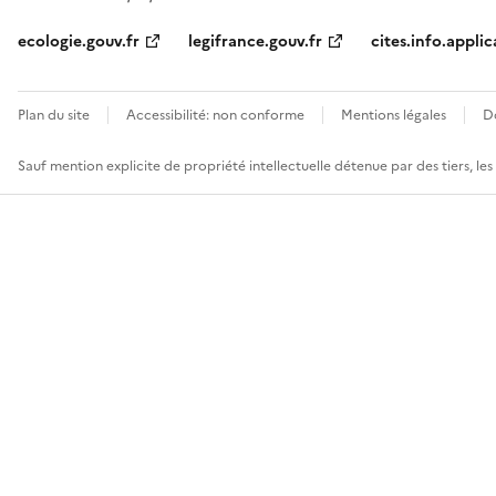
ecologie.gouv.fr
legifrance.gouv.fr
cites.info.applic
Plan du site
Accessibilité: non conforme
Mentions légales
D
Sauf mention explicite de propriété intellectuelle détenue par des tiers, le