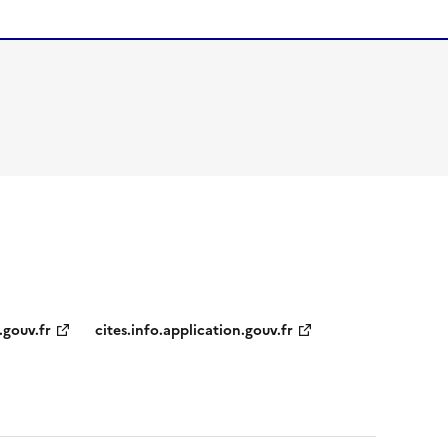
.gouv.fr
cites.info.application.gouv.fr