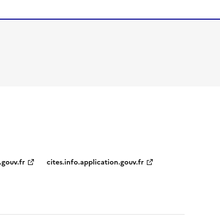
.gouv.fr
cites.info.application.gouv.fr