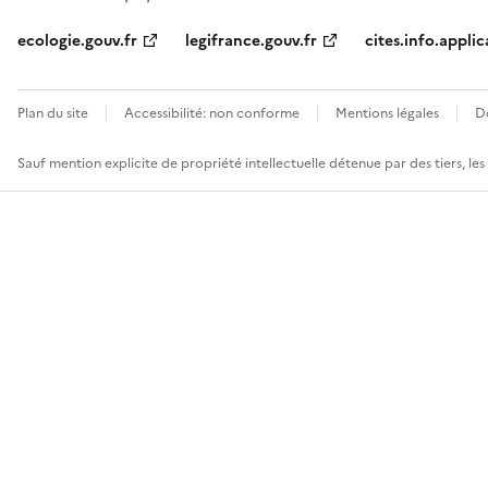
ecologie.gouv.fr
legifrance.gouv.fr
cites.info.applic
Plan du site
Accessibilité: non conforme
Mentions légales
D
Sauf mention explicite de propriété intellectuelle détenue par des tiers, le