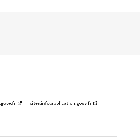
.gouv.fr
cites.info.application.gouv.fr