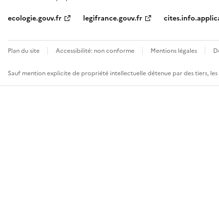
ecologie.gouv.fr
legifrance.gouv.fr
cites.info.applic
Plan du site
Accessibilité: non conforme
Mentions légales
D
Sauf mention explicite de propriété intellectuelle détenue par des tiers, le