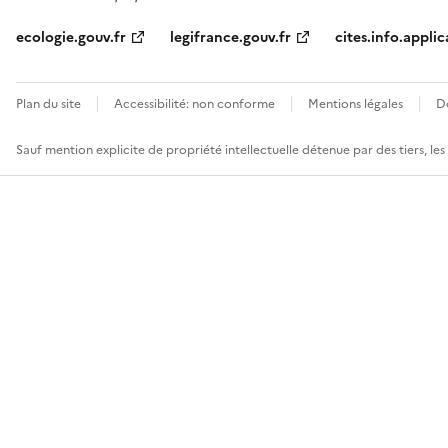
ecologie.gouv.fr
legifrance.gouv.fr
cites.info.applic
Plan du site
Accessibilité: non conforme
Mentions légales
D
Sauf mention explicite de propriété intellectuelle détenue par des tiers, le