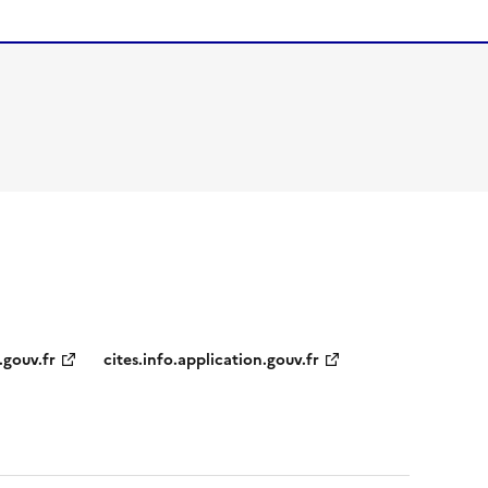
.gouv.fr
cites.info.application.gouv.fr