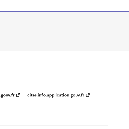
.gouv.fr
cites.info.application.gouv.fr