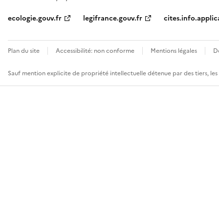
ecologie.gouv.fr
legifrance.gouv.fr
cites.info.applic
Plan du site
Accessibilité: non conforme
Mentions légales
D
Sauf mention explicite de propriété intellectuelle détenue par des tiers, le