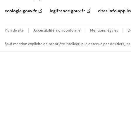
ecologie.gouv.fr
legifrance.gouv.fr
cites.info.applic
Plan du site
Accessibilité: non conforme
Mentions légales
D
Sauf mention explicite de propriété intellectuelle détenue par des tiers, le