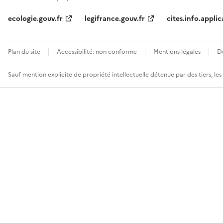
ecologie.gouv.fr
legifrance.gouv.fr
cites.info.applic
Plan du site
Accessibilité: non conforme
Mentions légales
D
Sauf mention explicite de propriété intellectuelle détenue par des tiers, le