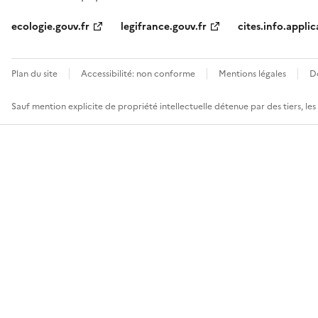
ecologie.gouv.fr
legifrance.gouv.fr
cites.info.applic
Plan du site
Accessibilité: non conforme
Mentions légales
D
Sauf mention explicite de propriété intellectuelle détenue par des tiers, le