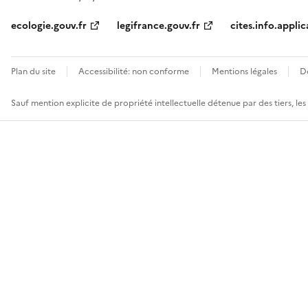
ecologie.gouv.fr
legifrance.gouv.fr
cites.info.applic
Plan du site
Accessibilité: non conforme
Mentions légales
D
Sauf mention explicite de propriété intellectuelle détenue par des tiers, le