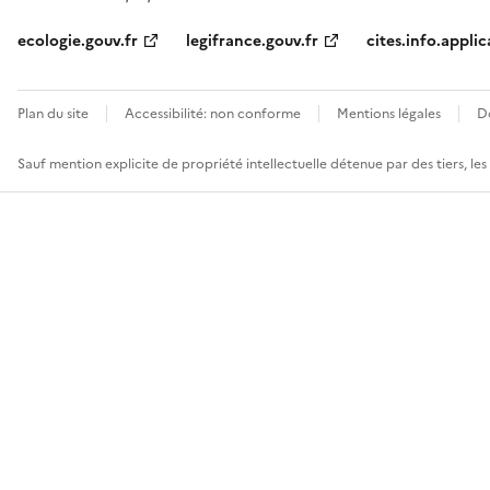
ecologie.gouv.fr
legifrance.gouv.fr
cites.info.applic
Plan du site
Accessibilité: non conforme
Mentions légales
D
Sauf mention explicite de propriété intellectuelle détenue par des tiers, le