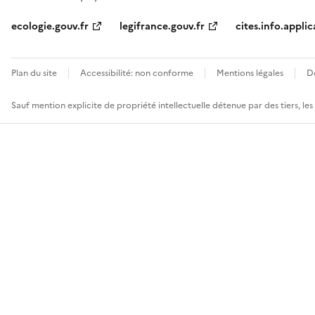
ecologie.gouv.fr
legifrance.gouv.fr
cites.info.applic
Plan du site
Accessibilité: non conforme
Mentions légales
D
Sauf mention explicite de propriété intellectuelle détenue par des tiers, le