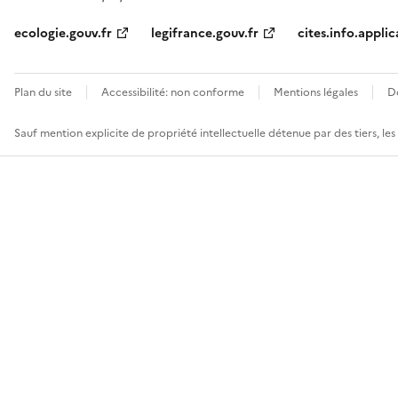
ecologie.gouv.fr
legifrance.gouv.fr
cites.info.applic
Plan du site
Accessibilité: non conforme
Mentions légales
D
Sauf mention explicite de propriété intellectuelle détenue par des tiers, le