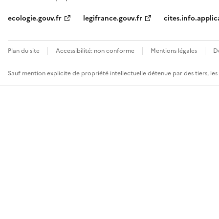
ecologie.gouv.fr
legifrance.gouv.fr
cites.info.applic
Plan du site
Accessibilité: non conforme
Mentions légales
D
Sauf mention explicite de propriété intellectuelle détenue par des tiers, le