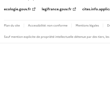
ecologie.gouv.fr
legifrance.gouv.fr
cites.info.applic
Plan du site
Accessibilité: non conforme
Mentions légales
D
Sauf mention explicite de propriété intellectuelle détenue par des tiers, le