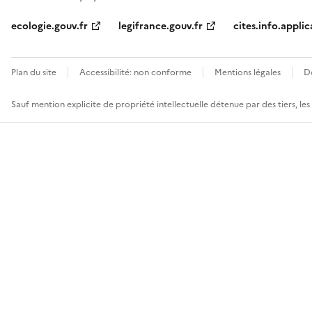
ecologie.gouv.fr
legifrance.gouv.fr
cites.info.applic
Plan du site
Accessibilité: non conforme
Mentions légales
D
Sauf mention explicite de propriété intellectuelle détenue par des tiers, le