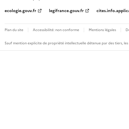
ecologie.gouv.fr
legifrance.gouv.fr
cites.info.applic
Plan du site
Accessibilité: non conforme
Mentions légales
D
Sauf mention explicite de propriété intellectuelle détenue par des tiers, le