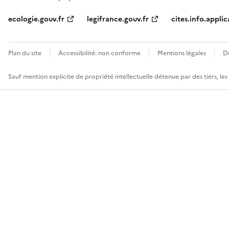
ecologie.gouv.fr
legifrance.gouv.fr
cites.info.applic
Plan du site
Accessibilité: non conforme
Mentions légales
D
Sauf mention explicite de propriété intellectuelle détenue par des tiers, le