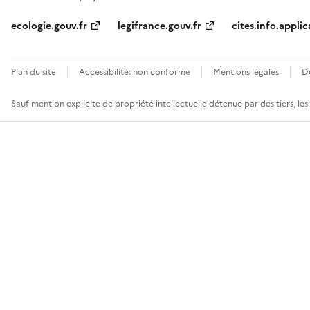
ecologie.gouv.fr
legifrance.gouv.fr
cites.info.applic
Plan du site
Accessibilité: non conforme
Mentions légales
D
Sauf mention explicite de propriété intellectuelle détenue par des tiers, le